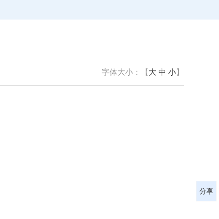
字体大小：【
大
中
小
】
分享