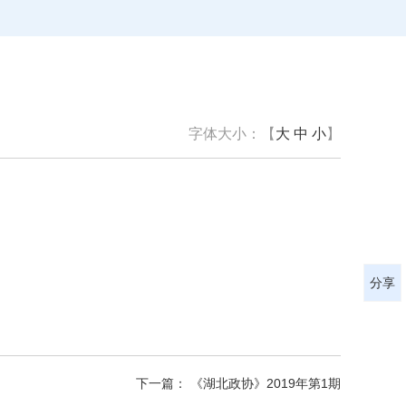
字体大小：【
大
中
小
】
分享
下一篇： 《湖北政协》2019年第1期