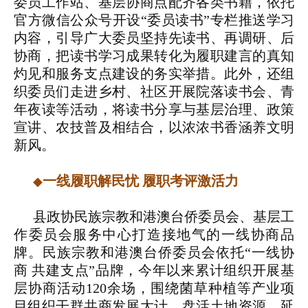
委员工作站、基层协商点配齐各类书籍，依托
官方微信公众号开设“委员读书”专栏推送学习
内容，引导广大委员坚持先读书、再调研、后
协商，把读书学习成果转化为履职建言的真知
灼见和服务支点建设的务实举措。此外，还组
织委员们走进乡村、社区开展院落读书会、青
年夜读等活动，将读书分享与基层治理、政策
宣讲、农技普及相结合，以浓浓书香涵养文明
新风。
一线履职解民忧 履职考评激活力
◆
县政协民族宗教和港澳台侨委员会、基层工
作委员会服务中心打造接地气的一线协商品
牌。民族宗教和港澳台侨委员会依托“一线协
商 共建支点”品牌，今年以来累计组织开展基
层协商活动120余场，围绕菌草种植等产业项
目组织干群共商发展大计，盘活土地资源、延