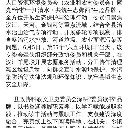
人口资源环境委员会（农业和农村委员会）擦
亮“守护一江清水・共筑生态郧西”生态品牌，
全方位开展生态保护与治理行动。委员们聚焦
汉江、天河、金钱河等重点流域，结合全县治
水治山治气专项行动，开展多轮专项视察，排
查整治污水排放、河道垃圾、农业面源污染等
问题。6月5日，第55个“六五环境日”当天，该
专委会牵头组织部分政协委员和机关干部，在
汉江羊尾段开展志愿服务活动，分工协作清理
滩区垃圾杂物，向群众宣讲水源地保护、水污
染防治等法律法规和环保知识，筑牢县域生态
安全屏障。
县政协科教文卫史委员会深耕“委员读书”品
牌，以书香涵养履职素养，以学习赋能履职实
践，推动读书活动与履职工作、支点建设深度
融合。完善线上线下阅读阵地，在机关、乡镇