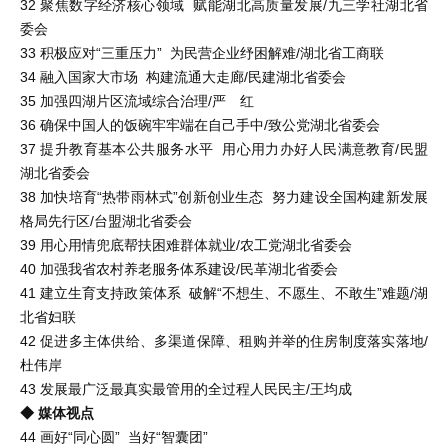
32 聚焦数字经济核心领域 赋能湖北高质量发展/九三学社湖北省
委会
33 积极应对“三重压力” 为民营企业纾困解难/湖北省工商联
34 融入国家大市场 构建流通大走廊/民建湖北省委会
35 加强四湖片区流域综合治理/严 红
36 确保中国人的饭碗牢牢端在自己手中/致公党湖北省委会
37 提升教育基本公共服务水平 用心用力办好人民满意教育/民盟
湖北省委会
38 加快培育“热带雨林式”创新创业生态 努力建设全国构建新发展
格局先行区/台盟湖北省委会
39 用心用情兜底帮扶困难群体就业/农工党湖北省委会
40 加强我省农村养老服务体系建设/民革湖北省委会
41 建立生育支持政策体系 破解“不想生、不愿生、不敢生”难题/湖
北省妇联
42 促进多主体供给、多渠道保障、租购并举的住房制度落实落地/
杜伟岸
43 发展最广泛最真实最管用的全过程人民民主/王均成
◆ 媒体视点
44 画好“同心圆” 当好“智囊团”