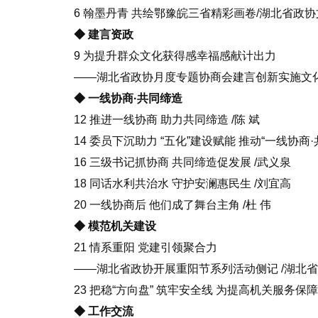
6 翰墨丹青 共绘鄂豫皖三省精彩画卷/湖北省政
◆ 建言资政
9 为提升群众文化获得感幸福感献计出力
——湖北省政协月度专题协商会建言创新实施文化惠民
◆ 一线协商·共同缔造
12 推进一线协商 助力共同缔造 /陈 斌
14 委员下沉助力 “五化”建设赋能 推动“一线协商
16 三级书记抓协商 共同缔造促发展 /武义泉
18 同话水利共治水 守护安澜惠民生 /刘宜高
20 一线协商后 他们成了舞台主角 /杜 伟
◆ 模范机关建设
21 情系重阳 党建引领聚合力
——湖北省政协开展重阳节系列活动侧记 /湖北
23 把稳“方向盘” 筑牢安全线 为提高机关服务保
◆ 工作交流