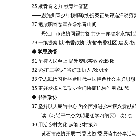
25 聚青春之力 献青年智慧
——恩施州青少年模拟政协提案征集评选活动剪影 
27 把履职答卷写在绿水青山间
——丹江口市政协同题共答 共护一库碧水永续北送 
29 一纸提案 以“书香政协”助推“书香社区”建设 /杨
◆ 学思践悟
31 坚持人民至上 提升履职实效 /张欧阳
32 念好“三字诀” 当好政协人 /涂明珍
33 学思践悟习近平新时代中国特色社会主义思想
35 更好发挥人民政协专门协商机构作用 /陈 耀
◆ 书香政协
37 坚持以人民为中心 为全面推进乡村振兴贡献
——读《习近平生态文明思想学习纲要》 /姚 杰
40 用活乡村文化 赋能乡村振兴
——黄石市政协开展“书香政协”委员读书分享活动