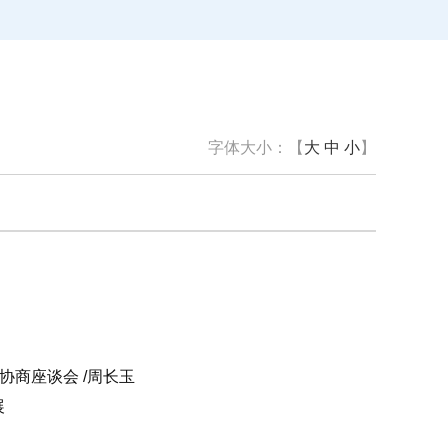
字体大小：【
大
中
小
】
协商座谈会 /周长玉
展