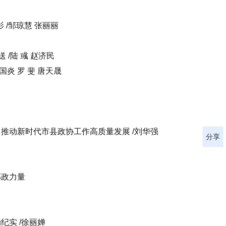
/邹琼慧 张丽丽
/陆 彧 赵济民
国炎 罗 斐 唐天晟
 推动新时代市县政协工作高质量发展 /刘华强
分享
邮政力量
纪实 /徐丽婵