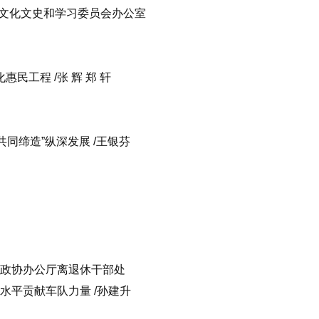
协文化文史和学习委员会办公室
工程 /张 辉 郑 轩
·共同缔造”纵深发展 /王银芬
省政协办公厅离退休干部处
障水平贡献车队力量 /孙建升