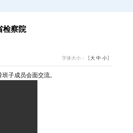
省检察院
字体大小：【
大
中
小
】
导班子成员会面交流。