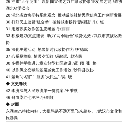
26 注重“五个突出” 以新闻宣传之力广聚政协事业发展之能 /政协
湖北省委员会
28 湖北省政协坚持系统观念 推动反映社情民意信息工作创新发展
30 打好民主监督“组合拳” 破解城市畅行“肠梗阻” /张 钰
31 用履职实效作答生态考题 /张丽丽
33 积极建功支点建设 助力“两创融合”成势见效 /武汉市黄陂区政
协
35 深化主题活动 彰显新时代政协作为 /尹德斌
37 心系桑榆晚 情暖夕阳红 /易晓凤 赵济民
38 多措并举推进儿童友好型社区建设 /谭 闯 张 格
40 以作风之变赋能基层减负工作增效 /沙洋县政协
41 聚焦“小切口” 服务“大民生” /吴 晓
◆ 文史春秋
42 李济深与人民政协第一份提案 /王秉默
46 鲜血染红七里坪 /张剑虹
◆ 封面
东湖生态持续向好，大批鸬鹚不远万里飞来越冬。 /武汉市文化和
旅游局