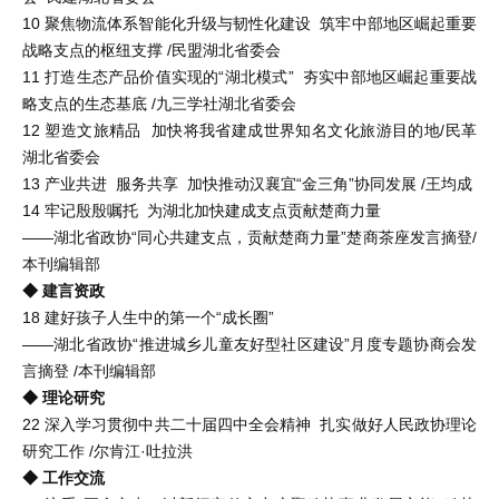
10 聚焦物流体系智能化升级与韧性化建设 筑牢中部地区崛起重要
战略支点的枢纽支撑 /民盟湖北省委会
11 打造生态产品价值实现的“湖北模式” 夯实中部地区崛起重要战
略支点的生态基底 /九三学社湖北省委会
12 塑造文旅精品 加快将我省建成世界知名文化旅游目的地/民革
湖北省委会
13 产业共进 服务共享 加快推动汉襄宜“金三角”协同发展 /王均成
14 牢记殷殷嘱托 为湖北加快建成支点贡献楚商力量
——湖北省政协“同心共建支点，贡献楚商力量”楚商茶座发言摘登/
本刊编辑部
◆ 建言资政
18 建好孩子人生中的第一个“成长圈”
——湖北省政协“推进城乡儿童友好型社区建设”月度专题协商会发
言摘登 /本刊编辑部
◆ 理论研究
22 深入学习贯彻中共二十届四中全会精神 扎实做好人民政协理论
研究工作 /尔肯江·吐拉洪
◆ 工作交流