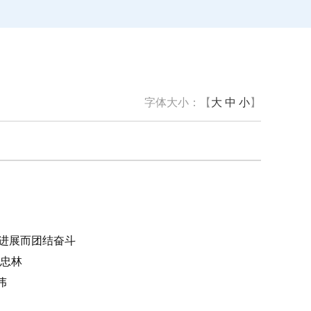
字体大小：【
大
中
小
】
性进展而团结奋斗
王忠林
伟