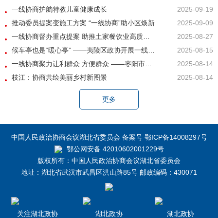
一线协商护航特教儿童健康成长
2025-09-19
推动委员提案变施工方案 “一线协商”助小区焕新
2025-09-09
一线协商督办重点提案 助推土家餐饮业高质量发展
2025-08-27
候车亭也是“暖心亭” ——夷陵区政协开展一线协商助力建成候车亭
2025-08-15
一线协商聚力让利群众 方便群众 ——枣阳市政协开展农村空巢户水表报停“一线协商”活动
2025-08-14
枝江：协商共绘美丽乡村新图景
2025-08-14
更多
中国人民政治协商会议湖北省委员会 备案号 鄂ICP备14008297号
鄂公网安备 42010602001229号
版权所有：中国人民政治协商会议湖北省委员会
地址：湖北省武汉市武昌区洪山路85号 邮政编码：430071
关注湖北政协
湖北政协
湖北政协