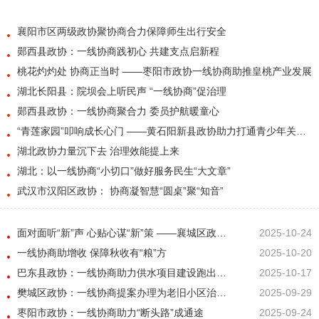
襄阳市区两级政协聚协商合力保障师生出行安全
郧西县政协：一线协商践初心 共建支点启新程
桃花灼灼处 协商正当时 ——枣阳市政协一线协商助推皇桃产业发展
湖北长阳县：院坝会上听民声 “一线协商”促治理
郧西县政协：一线协商聚合力 委员护航暖童心
“青莲家园”叩响成长心门 ——黄石阳新县政协助力打通青少年关爱“最后一公里”
湖北政协力量沉下去 治理效能提上来
湖北：以一线协商“小切口”做好服务民生“大文章”
武汉市汉阳区政协： 协商凝智慧“圆桌”聚“知音”
面对面听“新”声 心贴心谋“新”策 ——襄城区政协开展“新就业群体服务阵地建设”专题调研
2025-10-24
一线协商助增收 保障秋收有“粮”方
2025-10-20
巴东县政协：一线协商助力供水项目建设跑出“加速度”
2025-10-17
樊城区政协：一线协商提案办理为老旧小区治理注入“源头活水”
2025-09-29
枣阳市政协：一线协商助力“断头路”成通途
2025-09-24