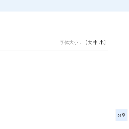
字体大小：【
大
中
小
】
分享