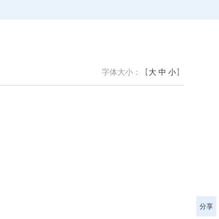
字体大小：【
大
中
小
】
分享