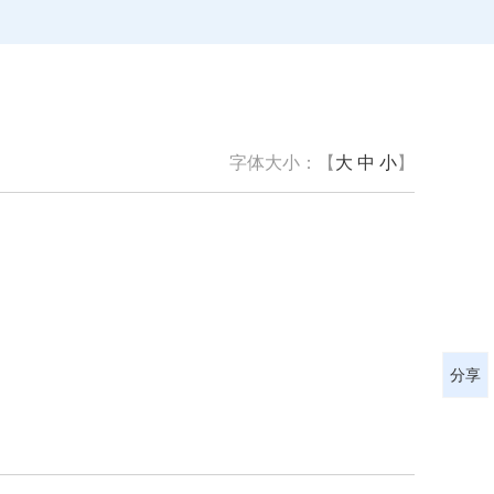
字体大小：【
大
中
小
】
分享