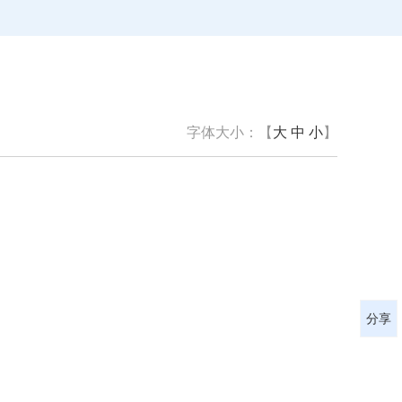
字体大小：【
大
中
小
】
分享