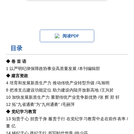
阅读PDF
目录
◆ 卷 首 语
1 以严明纪律保障政协事业高质量发展 /本刊编辑部
◆ 建言资政
4 培育和发展新质生产力 推动传统产业转型升级 /马旭明
8 把准支点建设功能定位 助力建设内陆开放新高地 /王兴於
10 加快发展新质生产力 重塑传统产业竞争新优势 /张 辉 郑 轩
12 拓“九省通衢”为“九州通衢” /毛丽萍
◆ 党纪学习教育
13 知责于心 担责于身 履责于行 在党纪学习教育中走在前作表率 /
董 亿
14 铸纪于心 践纪于行 书写时代华章 /徐少芬