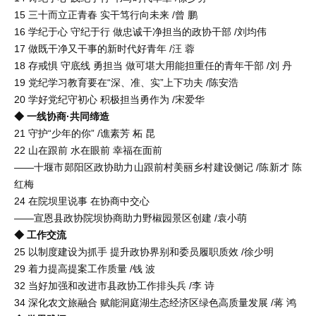
15 三十而立正青春 实干笃行向未来 /曾 鹏
16 学纪于心 守纪于行 做忠诚干净担当的政协干部 /刘均伟
17 做既干净又干事的新时代好青年 /汪 蓉
18 存戒惧 守底线 勇担当 做可堪大用能担重任的青年干部 /刘 丹
19 党纪学习教育要在“深、准、实”上下功夫 /陈安浩
20 学好党纪守初心 积极担当勇作为 /宋爱华
◆ 一线协商·共同缔造
21 守护“少年的你” /谯素芳 柘 昆
22 山在跟前 水在眼前 幸福在面前
——十堰市郧阳区政协助力山跟前村美丽乡村建设侧记 /陈新才 陈
红梅
24 在院坝里说事 在协商中交心
——宣恩县政协院坝协商助力野椒园景区创建 /袁小萌
◆ 工作交流
25 以制度建设为抓手 提升政协界别和委员履职质效 /徐少明
29 着力提高提案工作质量 /钱 波
32 当好加强和改进市县政协工作排头兵 /李 诗
34 深化农文旅融合 赋能洞庭湖生态经济区绿色高质量发展 /蒋 鸿