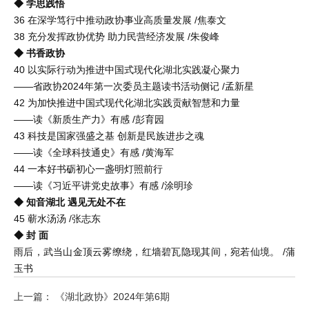
◆ 学思践悟
36 在深学笃行中推动政协事业高质量发展 /焦泰文
38 充分发挥政协优势 助力民营经济发展 /朱俊峰
◆ 书香政协
40 以实际行动为推进中国式现代化湖北实践凝心聚力
——省政协2024年第一次委员主题读书活动侧记 /孟新星
42 为加快推进中国式现代化湖北实践贡献智慧和力量
——读《新质生产力》有感 /彭育园
43 科技是国家强盛之基 创新是民族进步之魂
——读《全球科技通史》有感 /黄海军
44 一本好书砺初心一盏明灯照前行
——读《习近平讲党史故事》有感 /涂明珍
◆ 知音湖北 遇见无处不在
45 蕲水汤汤 /张志东
◆ 封 面
雨后，武当山金顶云雾缭绕，红墙碧瓦隐现其间，宛若仙境。 /蒲
玉书
上一篇： 《湖北政协》2024年第6期