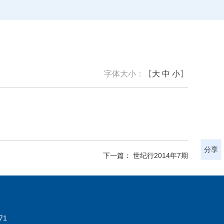
字体大小：【
大
中
小
】
分享
下一篇： 世纪行2014年7期
71