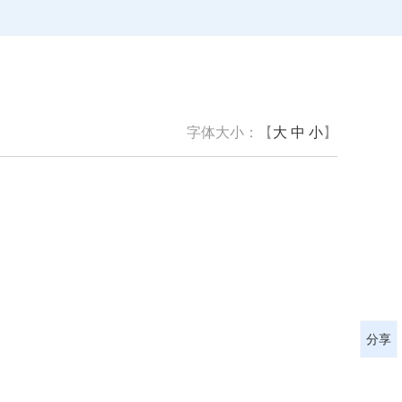
字体大小：【
大
中
小
】
分享