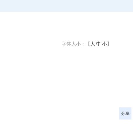
字体大小：【
大
中
小
】
分享