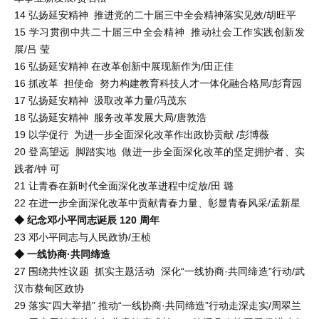
14 弘扬延安精神 推进党的二十届三中全会精神落实见效/胡旺平
15 学习贯彻中共二十届三中全会精神 推动社会工作实践创新发
展/吕 莹
16 弘扬延安精神 在改革创新中展现新作为/田正佳
16 抓改革 担使命 努力构建教育科技人才一体化融合格局/彭育园
17 弘扬延安精神 汲取改革力量/冯茂东
18 弘扬延安精神 服务改革发展大局/唐敦浩
19 以学促行 为进一步全面深化改革作出政协贡献 /彭博薇
20 登高望远 脚踏实地 做进一步全面深化改革的坚定拥护者、实
践者/钟 可
21 让青春在新时代全面深化改革进程中绽放/田 璐
22 在进一步全面深化改革中贡献青春力量、彰显青春风采/孟新星
◆ 纪念邓小平同志诞辰 120 周年
23 邓小平同志与人民政协/王桢
◆ 一线协商·共同缔造
27 围绕共性议题 抓实主题活动 深化“一线协商·共同缔造”行动/武
汉市蔡甸区政协
29 落实“四大举措” 推动“一线协商·共同缔造”行动走深走实/周翠兰