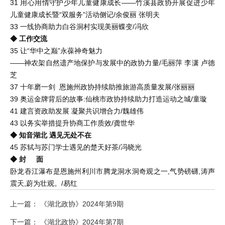
31 用心用情守护少年儿童健康成长——竹溪县政协开展促进少年
儿童健康成长暨“双服务”活动侧记/余俊丽 张明夫
33 一线协商助力白谷洞村实现美丽蝶变/冯欣
◆ 工作交流
35 让“华中之巅”永葆神奇魅力
——神农架自然遗产地保护与发展中的政协力量/毛丽萍 李潇 卢德
芝
37 十年磨一剑 恩施州政协持续助推旅游高质量发展/张丽丽
39 奥运金牌背后的故事:仙桃市政协持续助力打造运动之城/童璇
41 建言资政助发展 凝聚共识增合力/魏雄伟
43 以务实举措提升协商工作质效/龚世华
◆ 知音湖北 遇见无处不在
45 苏轼与苏门学士遇见的楚天好茶/冯晓光
◆ 封 面
卧龙吞江瀑布是恩施州利川市腾龙洞水洞奇观之一,气势磅礴,涛声
震天,蔚为壮观。/易红
上一篇： 《湖北政协》2024年第9期
下一篇： 《湖北政协》2024年第7期