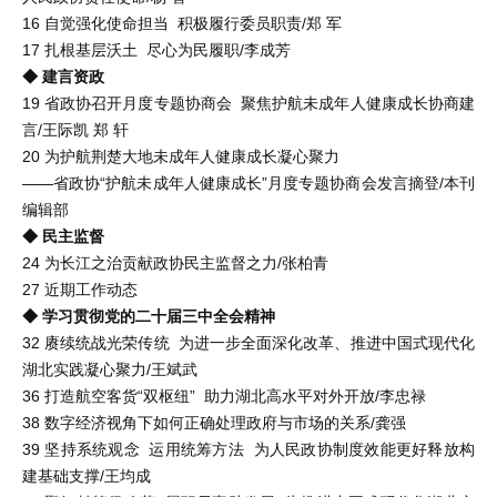
16 自觉强化使命担当 积极履行委员职责/郑 军
17 扎根基层沃土 尽心为民履职/李成芳
◆ 建言资政
19 省政协召开月度专题协商会 聚焦护航未成年人健康成长协商建
言/王际凯 郑 轩
20 为护航荆楚大地未成年人健康成长凝心聚力
——省政协“护航未成年人健康成长”月度专题协商会发言摘登/本刊
编辑部
◆ 民主监督
24 为长江之治贡献政协民主监督之力/张柏青
27 近期工作动态
◆ 学习贯彻党的二十届三中全会精神
32 赓续统战光荣传统 为进一步全面深化改革、推进中国式现代化
湖北实践凝心聚力/王斌武
36 打造航空客货“双枢纽” 助力湖北高水平对外开放/李忠禄
38 数字经济视角下如何正确处理政府与市场的关系/龚强
39 坚持系统观念 运用统筹方法 为人民政协制度效能更好释放构
建基础支撑/王均成