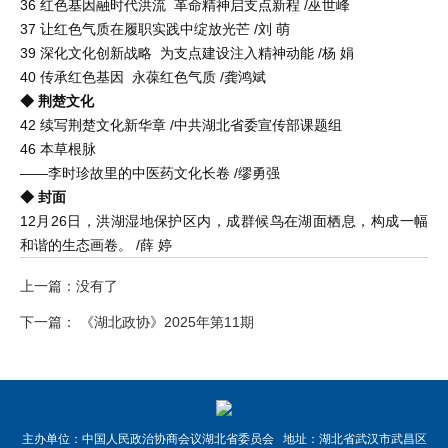
36 红色基因融时代洪流 革命精神启支点新程 /巫世峰
37 让红色气质在履职实践中绽放光芒 /刘 萌
39 深化文化创新战略 为支点建设注入精神动能 /杨 娟
40 传承红色基因 永葆红色气质 /龚鸿斌
◆ 荆楚文化
42 续写荆楚文化新华章 /中共湖北省委宣传部课题组
46 本草根脉
——李时珍故里的中医药文化长卷 /缪勇强
◆ 封面
12月26日，洪湖湿地保护区内，成群候鸟在湖面栖息，构成一幅
和谐的生态画卷。 /薛 婷
上一篇：没有了
下一篇： 《湖北政协》2025年第11期
主办单位：中国人民政治协商会议湖北省委员会 地址：湖北省武汉市武昌区