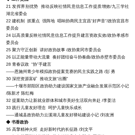
21 发挥界别优势 推动反映社情民意信息工作提质增效/九三学社
湖北省委会
22 建机制 抓重点 强阵地 唱响协商民主宜昌“好声音”/政协宜昌市
委员会
24 以高质量反映社情民意信息工作提升建言资政实效/政协孝感市
委员会
25 聚力守正创新 讲好政协故事 /政协黄冈市委员会
26 以正能量带动大流量 奏好团结奋斗协奏曲/政协赤壁市委员会
28 青春议政 “协”手建言
——恩施州青少年模拟政协提案竞赛的民主实践之路 /彭 勇
30 深挖资源富矿 推动文旅“出圈”
——十堰市郧阳区政协助力建设国家文旅产业融合发展示范区小记
/陈新才 陈红梅
32 提案助力让新就业群体和城市美好生活双向奔赴 /李姜洁
33 践行儿童友好理念 呵护儿童快乐成长
——通城县政协助力云溪湖儿童友好驿站建设小记 /刘友洲
◆ 书香政协
35 高擎精神火炬 走好新时代的长征路 /刘文平