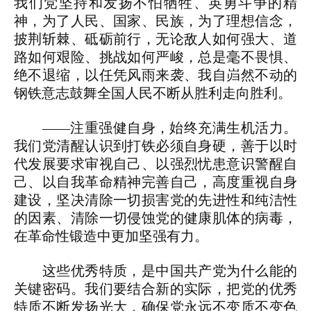
我们党坚持和发扬不怕牺牲、英勇斗争的精
神，为了人民、国家、民族，为了理想信念，
披荆斩棘、砥砺前行，无论敌人如何强大、道
路如何艰险、挑战如何严峻，总是毫不畏惧、
绝不退缩，以任凭风雨来袭、我自岿然不动的
钢铁意志鼓舞全国人民不断从胜利走向胜利。
——注重强健自身，始终充满生机活力。
我们党清醒认识到打铁必须自身硬，善于以时
代发展要求审视自己、以强烈忧患意识警醒自
己、以自我革命精神完善自己，高度重视自身
建设，坚决清除一切损害党的先进性和纯洁性
的因素、清除一切侵蚀党的健康肌体的病毒，
在革命性锻造中更加坚强有力。
这些优秀特质，是中国共产党为什么能的
关键密码。我们要结合新的实际，把党的优秀
特质不断发扬光大，确保党永远不变质不变色