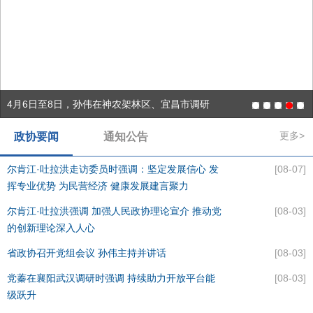
6月9日，孙伟在鄂州调研
5月18日至20日，孙伟在十堰调研
4月21日至22日，孙伟在黄石市、咸宁市调研
4月6日至8日，孙伟在神农架林区、宜昌市调研
1月29日，王忠林参加省政协十三届四次会议联组讨论
更多>
政协要闻
通知公告
尔肯江·吐拉洪走访委员时强调：坚定发展信心 发
[08-07]
挥专业优势 为民营经济 健康发展建言聚力
尔肯江·吐拉洪强调 加强人民政协理论宣介 推动党
[08-03]
的创新理论深入人心
省政协召开党组会议 孙伟主持并讲话
[08-03]
党蓁在襄阳武汉调研时强调 持续助力开放平台能
[08-03]
级跃升