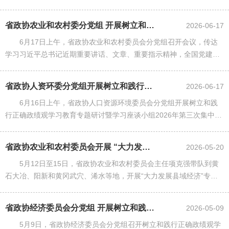
全国党建工作座谈会精神，中央、省委关于树立和践行正确政绩观有
关会议精神和典型案例通报......
省政协农业和农村委分党组 开展树立和践行正确政绩观学习教育专题研讨
2026-06-17
6月17日上午，省政协农业和农村委员会分党组召开会议，传达
学习习近平总书记近期重要讲话、文章、重要指示精神，全国党建工
作座谈会精神，中央和省委关于树立和践行正确政绩观有关会议精神
和典型案件通报，聚焦“真......
省政协人资环委分党组开展树立和践行正确政绩观学习教育专题研讨 暨学习座...
2026-06-17
6月16日上午，省政协人口资源环境委员会分党组开展树立和践
行正确政绩观学习教育专题研讨暨学习座谈小组2026年第三次集中学
习，聚焦正确政绩观特别是“政是正在做的事，绩是取得的实绩实效，
观是怎么看和怎么干......
省政协农业和农村委员会开展 “大力发展县域经济”专项民主监督调研
2026-05-20
5月12日至15日，省政协农业和农村委员会主任项克强带队到黄
石大冶、阳新和黄冈武穴、浠水等地，开展“大力发展县域经济”专项
民主监督调研。
省政协经济委员会分党组 开展树立和践行正确政绩观学习教育研讨交流
2026-05-09
5月9日，省政协经济委员会分党组召开树立和践行正确政绩观学