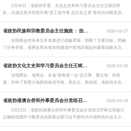
3月30日，省政协常委、文化文史和学习委员会主任王斌武带
队，在湖北美术学院开展“赏工笔丹青 品文化之美”界别活动暨党员委
员小组活动。
省政协民族和宗教委员会主任施政： 担政协民宗之责 为支点建设广聚合力
2026-03-27
全国两会对未来五年发展进行战略擘画，明晰了主要目标，明确
了任务举措，省两会和全省加快建成中部地区崛起的重要战略支点推
进大会，为支点建设取得决定性进展作出系统部署、明确实践路径。
省政协文化文史和学习委员会主任王斌武： 为推进支点建设取得决定性进展贡...
2026-03-25
全国两会、省两会、全省“新春第一会”议大事、聚众智、绘新
篇，吹响了荆楚大地新的奋进号角。新起点、新征程，省政协文化文
史和学习委员会将重整旗鼓再出发，坚持“根、干、枝”工作思路和“两
个统筹”理念方法，认真......
省政协港澳台侨和外事委员会分党组召开会议 部署树立和践行正确政绩观学习...
2026-03-24
3月23日，省政协港澳台侨和外事委员会分党组召开树立和践行
正确政绩观学习教育动员部署会暨习近平新时代中国特色社会主义思
想学习座谈小组2026年第二次集中学习。