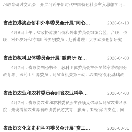
习教育研讨交流会，开展习近平新时代中国特色社会主义思想学习座
谈小组2026年第二次集体学习。
省政协港澳台侨和外事委员会开展“同心聚力・共促发展”联合界别活动
2026-04-10
4月9日上午，省政协港澳台侨和外事委员会组织台盟、台联、侨
联、对外友好和特邀III等界别委员，赴香港理工大学武汉创新研究院
开展“同心聚力・共促发展”联合界别活动，实地调研平台建设成效，
共商协同发展路径。......
省政协教科卫体委员会开展“微调研·深协商”活动
2026-04-03
4月2日，省政协副秘书长、教科卫体委员会主任吴麟章带领部分
教育界、医药卫生界委员，到省直机关第三幼儿园围绕“优化基础教育
资源配置”开展“微调研·深协商”活动。
省政协农业和农村委员会到省农业科学院走访调研
2026-04-03
4月2日，省政协农业和农村委员会主任项克强率队到省农业科学
院，走访看望农业界省政协委员游艾青、廖涛，围绕“聚力支点，同心
兴农”主题，就进一步深化履职协作、服务支点建设、汇聚乡村振兴智
慧力量等进行深入交流......
省政协文化文史和学习委员会开展“赏工笔丹青 品文化之美”界别活动
2026-03-31