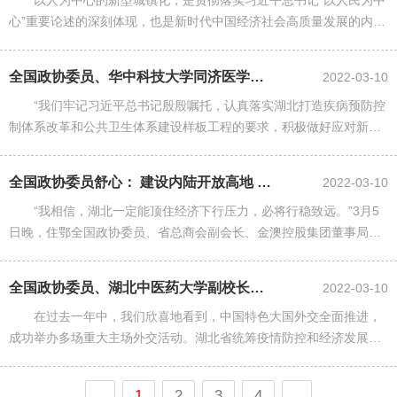
以人为中心的新型城镇化，是贯彻落实习近平总书记“以人民为中
心”重要论述的深刻体现，也是新时代中国经济社会高质量发展的内在
必然要求。
全国政协委员、华中科技大学同济医学院附属协和医院院长胡豫—— 补齐短板...
2022-03-10
“我们牢记习近平总书记殷殷嘱托，认真落实湖北打造疾病预防控
制体系改革和公共卫生体系建设样板工程的要求，积极做好应对新发
传染病的战略储备，全面补齐公共卫生短板，为守护好人民群众生命
安全和身体健康不断筑牢防......
全国政协委员舒心： 建设内陆开放高地 创新高地
2022-03-10
“我相信，湖北一定能顶住经济下行压力，必将行稳致远。”3月5
日晚，住鄂全国政协委员、省总商会副会长、金澳控股集团董事局主
席舒心连线湖北日报全媒记者时，谈及他学习、理解政府工作报告的
体会，对湖北发展充满了......
全国政协委员、湖北中医药大学副校长马骏—— 文化先行 架起中韩民心相通...
2022-03-10
在过去一年中，我们欣喜地看到，中国特色大国外交全面推进，
成功举办多场重大主场外交活动。湖北省统筹疫情防控和经济发展，
成功举办外交部湖北全球特别推介、上合组织民间友好论坛、中非创
新合作大会等国际性、全国性......
1
2
3
4