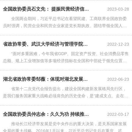
航拔尖创新人才培养的......
全国政协委员石文先： 提振民营经济信心需响鼓重锤
2023-03-28
全国两会期间，习近平总书记在看望民建、工商联界全国政协委
员时强调，民营企业和民营企业家是党长期执政、团结带领全国人民
实现“两个一百年”奋斗目标和中华民族伟大复兴中国梦的重要力量，
是“自己人”，要引导民营......
省政协常委、武汉大学经济与管理学院教授邹薇： 牢牢把握“信心”“内需”...
2022-12-23
“面对多重困难，今年我省GDP、固定资产投资、社会消费品零售
总额、规上工业增加值等多项经济指标在全国和中部处于领先位置，
实属不易。”邹薇表示，越是形势复杂，越要坚持稳字当头、稳中求
进。
湖北省政协常委邹薇：体现对湖北发展重要战略机遇的把握
2022-06-23
省第十二次党代会报告提出，建设全国构建新发展格局先行区，
是我们服务国家重大战略必须肩负的历史使命，是“建成支点、走在前
列、谱写新篇”在新发展阶段的内在要求，是湖北全面推进社会主义现
代化建设的重要路径。从......
全国政协委员仲志余：久久为功 持续推进长江大保护
2022-03-17
推动长江经济带发展是党中央作出的重大决策，是关系国家发展
全局的重大战略。2016年1月以来，习近平总书记先后在重庆、武