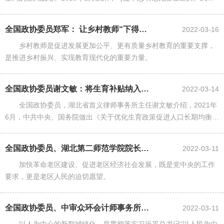
汉、南京三次主持召开推动长江经济带发展座谈会并发表重要讲话，
强调推进长江经济带发展必......
全国政协委员郑军： 让乡村教师“下得去 留得住 教得好 有发展”
2022-03-16
乡村教师是促进发展更加公平、更有质量乡村教育的重要支撑，
是推进乡村振兴、实现教育现代化的重要力量。
全国政协委员谢文敏：将生育补贴纳入社会保障体系
2022-03-14
全国政协委员，湖北省首义律师事务所主任谢文敏介绍，2021年
6月，中共中央、国务院做出《关于优化生育政策促进人口长期均衡发
展的决定》，实施一对夫妻可以生育三个子女政策，随后又修改好计
划生育法，已制定了一......
全国政协委员、湖北第二师范学院院长郑军—— 推进新型城镇化建设 促进革...
2022-03-11
加快革命老区建设、促进老区经济社会发展，既是党中央的工作
要求，更是老区人民的迫切愿望。
全国政协委员、中审众环会计师事务所首席合伙人石文先—— 推动大中小城市...
2022-03-11