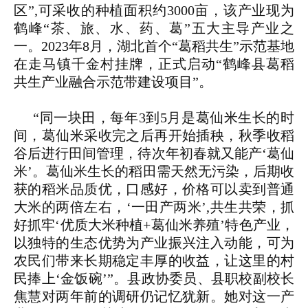
区”,可采收的种植面积约3000亩，该产业现为
鹤峰“茶、旅、水、药、葛”五大主导产业之
一。2023年8月，湖北首个“葛稻共生”示范基地
在走马镇千金村挂牌，正式启动“鹤峰县葛稻
共生产业融合示范带建设项目”。
“同一块田，每年3到5月是葛仙米生长的时
间，葛仙米采收完之后再开始插秧，秋季收稻
谷后进行田间管理，待次年初春就又能产‘葛仙
米’。葛仙米生长的稻田需天然无污染，后期收
获的稻米品质优，口感好，价格可以卖到普通
大米的两倍左右，‘一田产两米’,共生共荣，抓
好抓牢‘优质大米种植+葛仙米养殖’特色产业，
以独特的生态优势为产业振兴注入动能，可为
农民们带来长期稳定丰厚的收益，让这里的村
民捧上‘金饭碗’”。县政协委员、县职校副校长
焦慧对两年前的调研仍记忆犹新。她对这一产