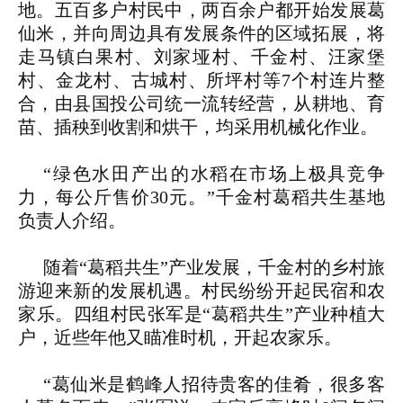
地。五百多户村民中，两百余户都开始发展葛
仙米，并向周边具有发展条件的区域拓展，将
走马镇白果村、刘家垭村、千金村、汪家堡
村、金龙村、古城村、所坪村等7个村连片整
合，由县国投公司统一流转经营，从耕地、育
苗、插秧到收割和烘干，均采用机械化作业。
“绿色水田产出的水稻在市场上极具竞争
力，每公斤售价30元。”千金村葛稻共生基地
负责人介绍。
随着“葛稻共生”产业发展，千金村的乡村旅
游迎来新的发展机遇。村民纷纷开起民宿和农
家乐。四组村民张军是“葛稻共生”产业种植大
户，近些年他又瞄准时机，开起农家乐。
“葛仙米是鹤峰人招待贵客的佳肴，很多客