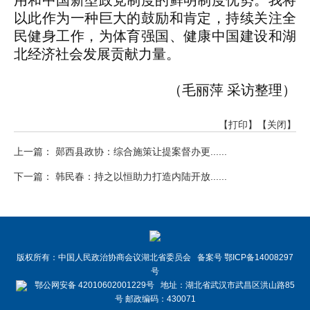
用和中国新型政党制度的鲜明制度优势。我将
以此作为一种巨大的鼓励和肯定，持续关注全
民健身工作，为体育强国、健康中国建设和湖
北经济社会发展贡献力量。
（毛丽萍 采访整理）
【打印】
【关闭】
上一篇： 郧西县政协：综合施策让提案督办更......
下一篇： 韩民春：持之以恒助力打造内陆开放......
版权所有：中国人民政治协商会议湖北省委员会 备案号 鄂ICP备14008297
号
鄂公网安备 42010602001229号 地址：湖北省武汉市武昌区洪山路85
号 邮政编码：430071