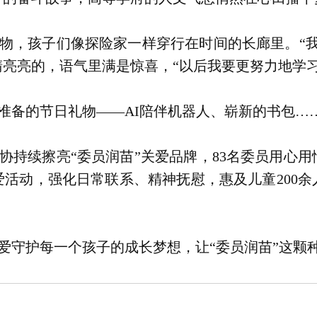
物，孩子们像探险家一样穿行在时间的长廊里。“我
亮亮的，语气里满是惊喜，“以后我要更努力地学习
准备的节日礼物——AI陪伴机器人、崭新的书包…
协持续擦亮“委员润苗”关爱品牌，83名委员用心
爱活动，强化日常联系、精神抚慰，惠及儿童200
爱守护每一个孩子的成长梦想，让“委员润苗”这颗