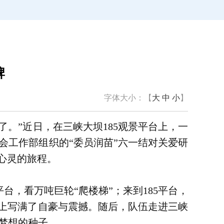
牌
字体大小：【
大
中
小
】
。”近日，在三峡大坝185观景平台上，一
会工作部组织的“委员润苗”六一结对关爱研
心灵的旅程。
，看万吨巨轮“爬楼梯”；来到185平台，
庞上写满了自豪与震撼。随后，队伍走进三峡
梦想的种子。