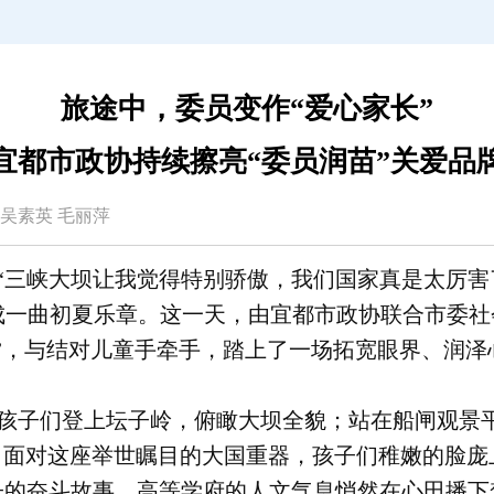
旅途中，委员变作“爱心家长”
宜都市政协持续擦亮“委员润苗”关爱品
继荣 吴素英 毛丽萍
“三峡大坝让我觉得特别骄傲，我们国家真是太厉害了
一曲初夏乐章。这一天，由宜都市政协联合市委社
”，与结对儿童手牵手，踏上了一场拓宽眼界、润泽
孩子们登上坛子岭，俯瞰大坝全貌；站在船闸观景平台
。面对这座举世瞩目的大国重器，孩子们稚嫩的脸
子的奋斗故事，高等学府的人文气息悄然在心田播下