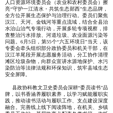
人口资源环境委员会（农业和农村委员会）擦
亮“守护一江清水・共筑生态郧西”生态品牌，
全方位开展生态保护与治理行动。委员们聚焦
汉江、天河、金钱河等重点流域，结合全县治
水治山治气专项行动，开展多轮专项视察，排
查整治污水排放、河道垃圾、农业面源污染等
问题。6月5日，第55个“六五环境日”当天，该
专委会牵头组织部分政协委员和机关干部，在
汉江羊尾段开展志愿服务活动，分工协作清理
滩区垃圾杂物，向群众宣讲水源地保护、水污
染防治等法律法规和环保知识，筑牢县域生态
安全屏障。
县政协科教文卫史委员会深耕“委员读书”品
牌，以书香涵养履职素养，以学习赋能履职实
践，推动读书活动与履职工作、支点建设深度
融合。完善线上线下阅读阵地，在机关、乡镇