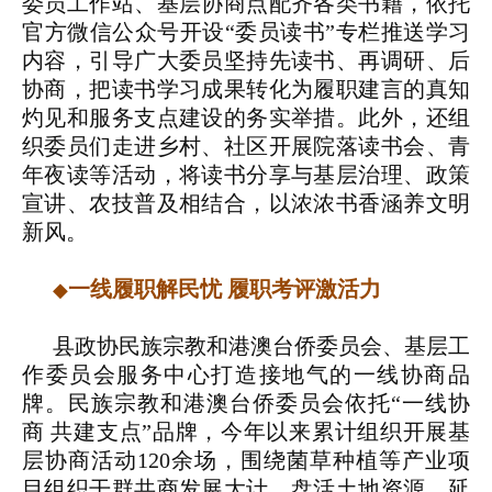
委员工作站、基层协商点配齐各类书籍，依托
官方微信公众号开设“委员读书”专栏推送学习
内容，引导广大委员坚持先读书、再调研、后
协商，把读书学习成果转化为履职建言的真知
灼见和服务支点建设的务实举措。此外，还组
织委员们走进乡村、社区开展院落读书会、青
年夜读等活动，将读书分享与基层治理、政策
宣讲、农技普及相结合，以浓浓书香涵养文明
新风。
一线履职解民忧 履职考评激活力
◆
县政协民族宗教和港澳台侨委员会、基层工
作委员会服务中心打造接地气的一线协商品
牌。民族宗教和港澳台侨委员会依托“一线协
商 共建支点”品牌，今年以来累计组织开展基
层协商活动120余场，围绕菌草种植等产业项
目组织干群共商发展大计，盘活土地资源、延