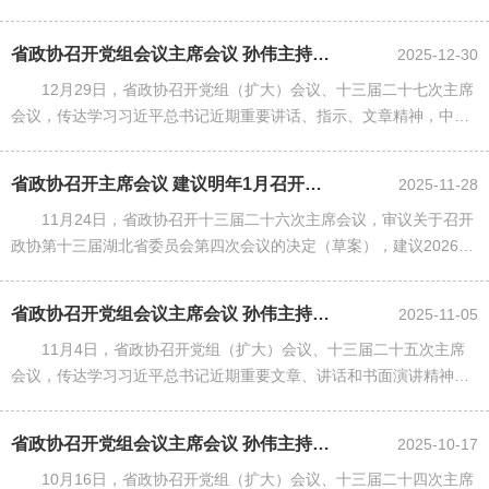
研究贯彻落实措施；审议省政协党组民主生活会、学习教育整改有关
文件材料，审议有关文件草......
省政协召开党组会议主席会议 孙伟主持并讲话
2025-12-30
12月29日，省政协召开党组（扩大）会议、十三届二十七次主席
会议，传达学习习近平总书记近期重要讲话、指示、文章精神，中央
和省委有关文件、会议精神，研究贯彻落实措施；审议政协常委会工
作报告等文件草案，听取......
省政协召开主席会议 建议明年1月召开省政协十三届四次会议
2025-11-28
11月24日，省政协召开十三届二十六次主席会议，审议关于召开
政协第十三届湖北省委员会第四次会议的决定（草案），建议2026年
1月召开省政协十三届四次会议。省政协党组书记、主席孙伟主持并讲
话。
省政协召开党组会议主席会议 孙伟主持并讲话
2025-11-05
11月4日，省政协召开党组（扩大）会议、十三届二十五次主席
会议，传达学习习近平总书记近期重要文章、讲话和书面演讲精神，
全国政协和省委有关会议、文件精神，研究贯彻落实措施；审议有关
人事事项、文件草案。省政......
省政协召开党组会议主席会议 孙伟主持并讲话
2025-10-17
10月16日，省政协召开党组（扩大）会议、十三届二十四次主席